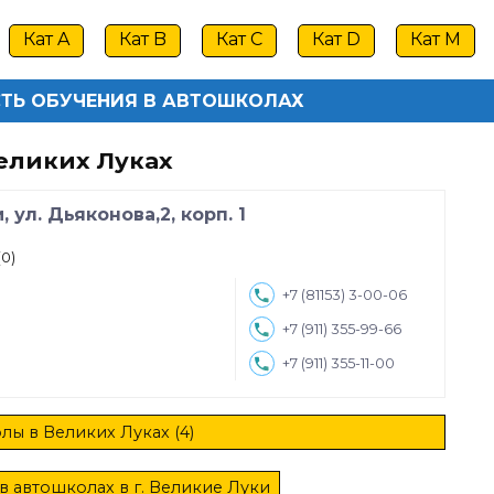
Кат A
Кат B
Кат C
Кат D
Кат M
ТЬ ОБУЧЕНИЯ В АВТОШКОЛАХ
еликих Луках
 ул. Дьяконова,2, корп. 1
(0)
+7 (81153) 3-00-06
+7 (911) 355-99-66
+7 (911) 355-11-00
лы в Великих Луках (4)
в автошколах в г. Великие Луки