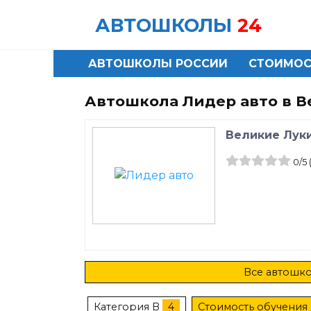
Skip
АВТОШКОЛЫ
24
to
content
АВТОШКОЛЫ РОССИИ
СТОИМОС
Автошкола Лидер авто в В
Великие Луки,
0
/5
Все автошко
Категория B
4
Стоимость обучения 