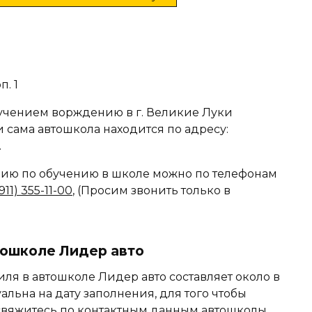
п. 1
учением ворждению в г. Великие Луки
и сама автошкола находится по адресу:
.
ю по обучению в школе можно по телефонам
911) 355-11-00
, (Просим звонить только в
тошколе Лидер авто
ля в автошколе Лидер авто составляет около в
уальна на дату заполнения, для того чтобы
, свяжитесь по контактным данным автошколы.