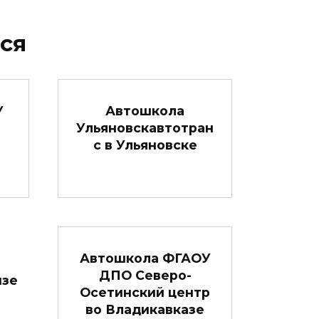
ся
У
Автошкола
Ульяновскавтотран
с в Ульяновске
Автошкола ФГАОУ
ДПО Северо-
нзе
Осетинский центр
во Владикавказе