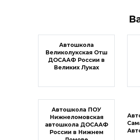
В
Автошкола
Великолукская Отш
ДОСААФ России в
Великих Луках
Автошкола ПОУ
Авт
Нижнеломовская
Сам
автошкола ДОСААФ
Авт
России в Нижнем
Ломове