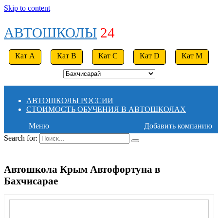
Skip to content
АВТОШКОЛЫ
24
Кат A
Кат B
Кат C
Кат D
Кат M
АВТОШКОЛЫ РОССИИ
СТОИМОСТЬ ОБУЧЕНИЯ В АВТОШКОЛАХ
Меню
Добавить компанию
Search for:
Автошкола Крым Автофортуна в
Бахчисарае