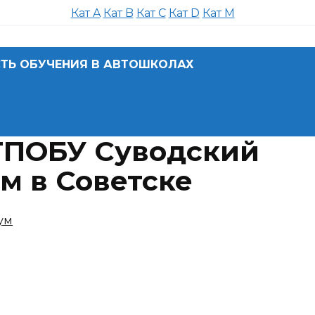
Кат A
Кат B
Кат C
Кат D
Кат M
ТЬ ОБУЧЕНИЯ В АВТОШКОЛАХ
ГПОБУ Суводский
м в Советске