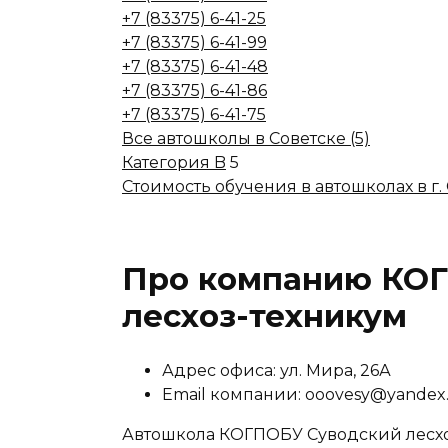
+7 (83375) 6-41-25
+7 (83375) 6-41-99
+7 (83375) 6-41-48
+7 (83375) 6-41-86
+7 (83375) 6-41-75
Все автошколы в Советске (5)
Категория B
5
Стоимость обучения в автошколах в г.
Про компанию КО
лесхоз-техникум
Адрес офиса: ул. Мира, 26А
Email компании: ooovesy@yandex
Автошкола КОГПОБУ Суводский лесхо