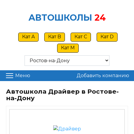
Skip
to
АВТОШКОЛЫ
24
content
Кат A
Кат B
Кат C
Кат D
Кат M
Меню
Добавить компанию
Автошкола Драйвер в Ростове-
на-Дону