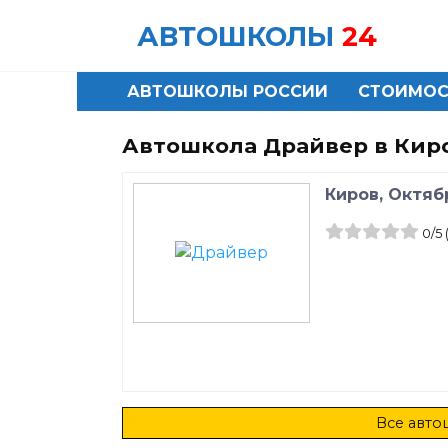
Skip
АВТОШКОЛЫ
24
to
content
АВТОШКОЛЫ РОССИИ
СТОИМОС
Автошкола Драйвер в Кир
Киров, Октяб
0
/5
Все авто