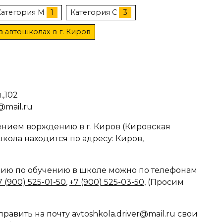
Категория M
1
Категория C
3
в автошколах в г. Киров
,102
@mail.ru
нием ворждению в г. Киров (Кировская
школа находится по адресу: Киров,
ю по обучению в школе можно по телефонам
7 (900) 525-01-50
,
+7 (900) 525-03-50
, (Просим
авить на почту avtoshkola.driver@mail.ru свои