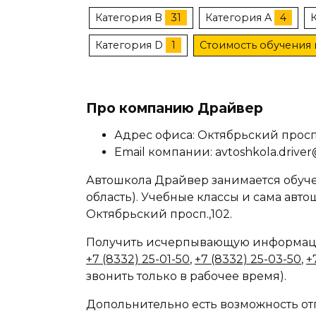
Категория B
31
Категория A
4
Категория D
1
Стоимость обучения 
Про компанию Драйвер
Адрес офиса: Октябрьский просп.
Email компании: avtoshkola.driver
Автошкола Драйвер занимается обуче
область). Учебные классы и сама авто
Октябрьский просп.,102.
Получить исчерпывающую информаци
+7 (8332) 25-01-50
,
+7 (8332) 25-03-50
,
+
звонить только в рабочее время).
Допольнительно есть возможность отпр