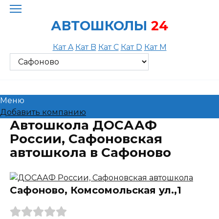
Skip
to
АВТОШКОЛЫ
24
content
Кат A
Кат B
Кат C
Кат D
Кат M
Меню
Добавить компанию
Автошкола ДОСААФ
России, Сафоновская
автошкола в Сафоново
Сафоново, Комсомольская ул.,1