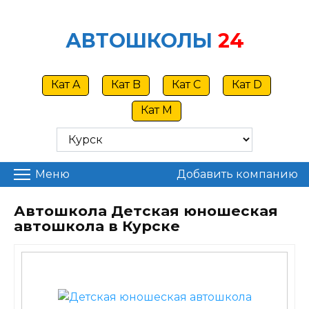
Skip
to
АВТОШКОЛЫ
24
content
Кат A
Кат B
Кат C
Кат D
Кат M
Меню
Добавить компанию
Автошкола Детская юношеская
автошкола в Курске