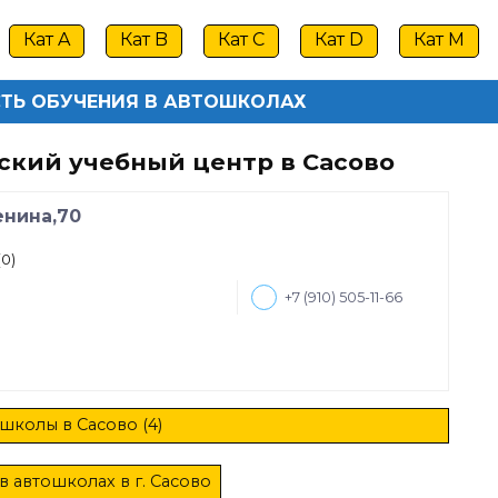
Кат A
Кат B
Кат C
Кат D
Кат M
ТЬ ОБУЧЕНИЯ В АВТОШКОЛАХ
ский учебный центр в Сасово
енина,70
(0)
+7 (910) 505-11-66
школы в Сасово (4)
в автошколах в г. Сасово