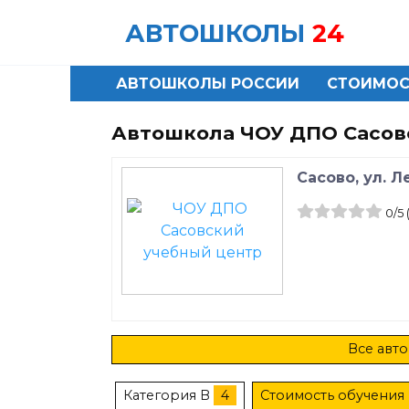
Skip
АВТОШКОЛЫ
24
to
content
АВТОШКОЛЫ РОССИИ
СТОИМОС
Автошкола ЧОУ ДПО Сасов
Сасово, ул. Л
0
/5
Все авто
Категория B
4
Стоимость обучения 