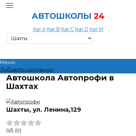
Skip
to
АВТОШКОЛЫ
24
content
Кат A
Кат B
Кат C
Кат D
Кат M
Меню
Добавить компанию
Автошкола Автопрофи в
Шахтах
Шахты, ул. Ленина,129
0
/5
(0)