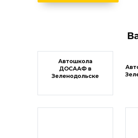
В
Автошкола
Авт
ДОСААФ в
Зел
Зеленодольске