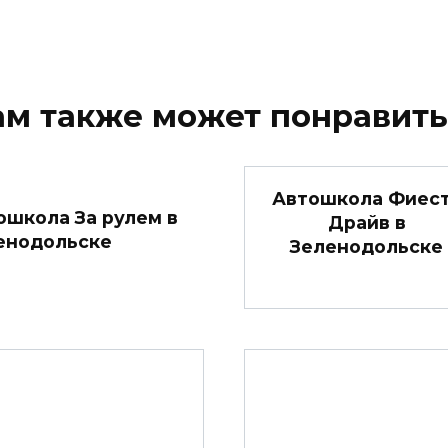
ам также может понравить
Автошкола Фиес
ошкола За рулем в
Драйв в
енодольске
Зеленодольске