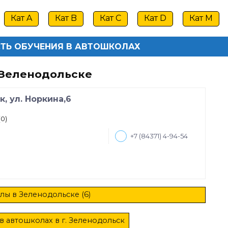
Кат A
Кат B
Кат C
Кат D
Кат M
ТЬ ОБУЧЕНИЯ В АВТОШКОЛАХ
 Зеленодольске
, ул. Норкина,6
(0)
+7 (84371) 4-94-54
лы в Зеленодольске (6)
в автошколах в г. Зеленодольск