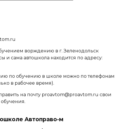
tom.ru
бучением ворждению в г. Зеленодольск
сы и сама автошкола находится по адресу:
ю по обучению в школе можно по телефонам
лько в рабочее время).
править на почту proavtom@proavtom.ru свои
 обучения.
тошколе Автоправо-м