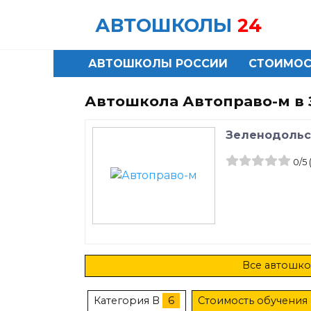
Skip
АВТОШКОЛЫ
24
to
content
АВТОШКОЛЫ РОССИИ
СТОИМОС
Автошкола Автоправо-м в
Зеленодольск
0
/5
Все автошко
Категория B
6
Стоимость обучения 