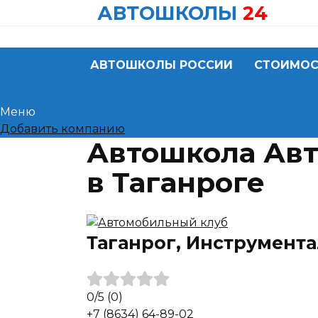
Skip
АВТОШКОЛЫ
24
to
content
АВТОШКОЛЫ РОССИИ
СТОИМОС
Меню
Добавить компанию
Автошкола Ав
в Таганроге
Таганрог, Инструментал
0
/5
(0)
+7 (8634) 64-89-02