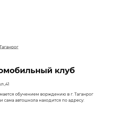
 Таганрог
омобильный клуб
л.,41
ается обучением ворждению в г. Таганрог
 и сама автошкола находится по адресу: