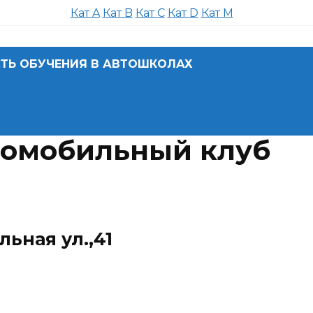
Кат A
Кат B
Кат C
Кат D
Кат M
ТЬ ОБУЧЕНИЯ В АВТОШКОЛАХ
томобильный клуб
ьная ул.,41