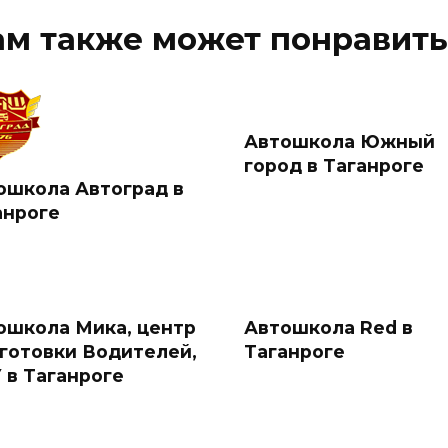
ам также может понравить
Автошкола Южный
город в Таганроге
ошкола Автоград в
анроге
ошкола Мика, центр
Автошкола Red в
готовки Водителей,
Таганроге
 в Таганроге