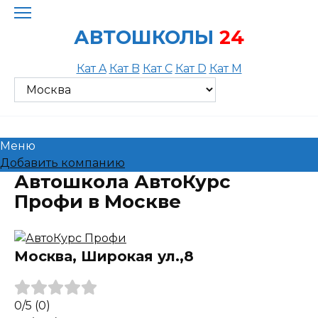
Skip
to
АВТОШКОЛЫ
24
content
Кат A
Кат B
Кат C
Кат D
Кат M
Меню
Добавить компанию
Автошкола АвтоКурс
Профи в Москве
Москва, Широкая ул.,8
0
/5
(0)