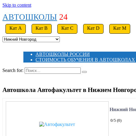
Skip to content
АВТОШКОЛЫ
24
Кат A
Кат B
Кат C
Кат D
Кат M
АВТОШКОЛЫ РОССИИ
СТОИМОСТЬ ОБУЧЕНИЯ В АВТОШКОЛАХ
Search for:
Автошкола Автофакультет в Нижнем Новгор
Нижний Нов
0
/5
(0)