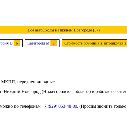
Все автошколы в Нижнем Новгороде (57)
гория D
6
Категория M
7
Стоимость обучения в автошколах 
 с МКПП, переднеприводные
. Нижний Новгород (Нижегородская область) и работает с катег
 можно по телефонам
+7 (929) 053-48-80
, (Просим звонить только