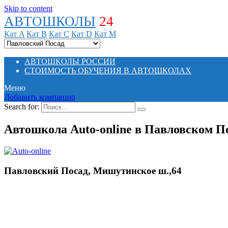
Skip to content
АВТОШКОЛЫ
24
Кат A
Кат B
Кат C
Кат D
Кат M
АВТОШКОЛЫ РОССИИ
СТОИМОСТЬ ОБУЧЕНИЯ В АВТОШКОЛАХ
Меню
Добавить компанию
Search for:
Автошкола Auto-online в Павловском П
Павловский Посад, Мишутинское ш.,64