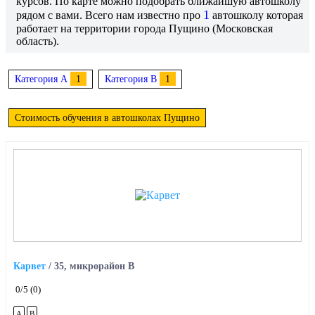
курсов. По карте можно подобрать ближайшую автошколу
1
рядом с вами. Всего нам известно про
автошколу которая
работает на территории города Пущино (Московская
область).
Категория A
1
Категория B
1
Стоимость обучения в автошколах Пущино
Карвет
/
35, микрорайон В
0
/5
(0)
A
B