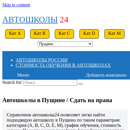
Skip to content
АВТОШКОЛЫ
24
Кат A
Кат B
Кат C
Кат D
Кат M
АВТОШКОЛЫ РОССИИ
СТОИМОСТЬ ОБУЧЕНИЯ В АВТОШКОЛАХ
Меню
Добавить компанию
Search for:
Автошколы в Пущино / Сдать на права
Справочник автошколы24 позволяет легко найти
подходящую автошколу в Пущино по таким параметрам:
категория (A, B, C, D, E, M), график обучения, стоимость