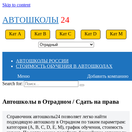
Skip to content
АВТОШКОЛЫ
24
Кат A
Кат B
Кат C
Кат D
Кат M
АВТОШКОЛЫ РОССИИ
СТОИМОСТЬ ОБУЧЕНИЯ В АВТОШКОЛАХ
Меню
Добавить компанию
Search for:
Автошколы в Отрадном / Сдать на права
Справочник автошколы24 позволяет легко найти
подходящую автошколу в Отрадном по таким параметрам:
категория (A, B, C, D, E, M), график обучения, стоимость