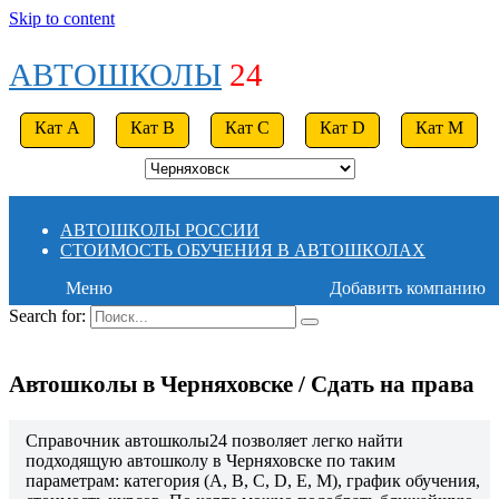
Skip to content
АВТОШКОЛЫ
24
Кат A
Кат B
Кат C
Кат D
Кат M
АВТОШКОЛЫ РОССИИ
СТОИМОСТЬ ОБУЧЕНИЯ В АВТОШКОЛАХ
Меню
Добавить компанию
Search for:
Автошколы в Черняховске / Сдать на права
Справочник автошколы24 позволяет легко найти
подходящую автошколу в Черняховске по таким
параметрам: категория (A, B, C, D, E, M), график обучения,