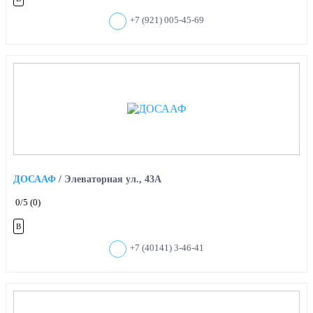
+7 (921) 005-45-69
ДОСААФ
/
Элеваторная ул., 43А
0
/5
(0)
B
+7 (40141) 3-46-41