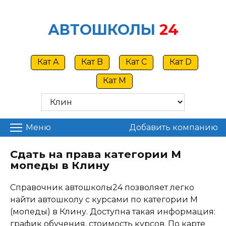
Skip
to
АВТОШКОЛЫ
24
content
Кат A
Кат B
Кат C
Кат D
Кат M
Меню
Добавить компанию
Сдать на права категории M
мопеды в Клину
Справочник автошколы24 позволяет легко
найти автошколу с курсами по категории M
(мопеды) в Клину. Доступна такая информация:
график обучения, стоимость курсов. По карте