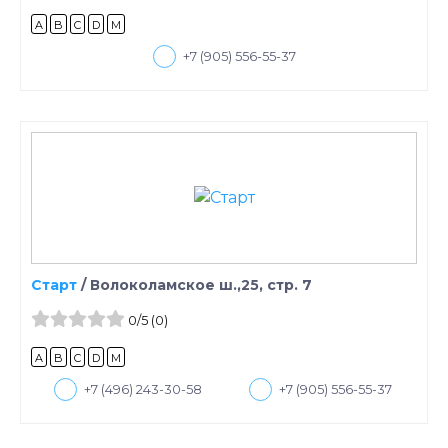
A
B
C
D
M
+7 (905) 556-55-37
Старт
/
Волоколамское ш.,25, стр. 7
0
/5
(0)
A
B
C
D
M
+7 (496) 243-30-58
+7 (905) 556-55-37