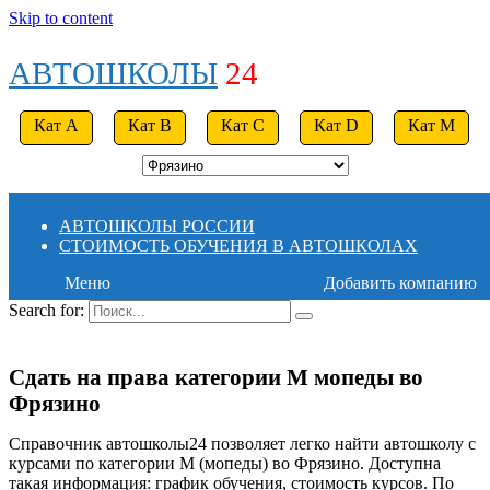
Skip to content
АВТОШКОЛЫ
24
Кат A
Кат B
Кат C
Кат D
Кат M
АВТОШКОЛЫ РОССИИ
СТОИМОСТЬ ОБУЧЕНИЯ В АВТОШКОЛАХ
Меню
Добавить компанию
Search for:
Сдать на права категории M мопеды во
Фрязино
Справочник автошколы24 позволяет легко найти автошколу с
курсами по категории M (мопеды) во Фрязино. Доступна
такая информация: график обучения, стоимость курсов. По