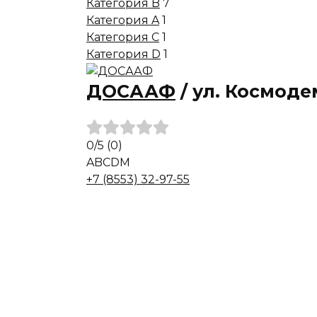
Категория B
7
Категория A
1
Категория C
1
Категория D
1
ДОСААФ
/
ул. Космоде
0
/5
(0)
A
B
C
D
M
+7 (8553) 32-97-55