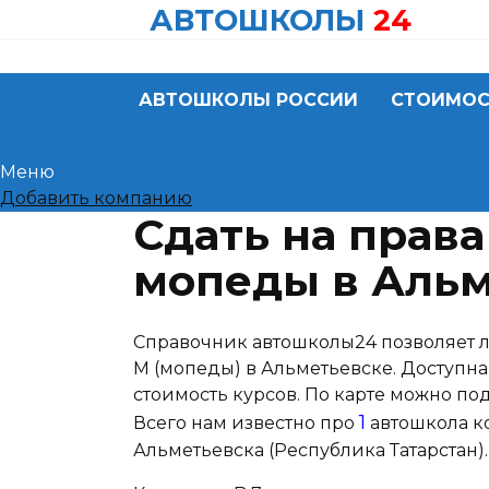
Skip
АВТОШКОЛЫ
24
to
content
АВТОШКОЛЫ РОССИИ
СТОИМОС
Меню
Добавить компанию
Сдать на права
мопеды в Альм
Справочник автошколы24 позволяет л
M (мопеды) в Альметьевске. Доступна
стоимость курсов. По карте можно п
1
Всего нам известно про
автошкола ко
Альметьевска (Республика Татарстан).