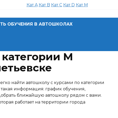
Кат A
Кат B
Кат C
Кат D
Кат M
ТЬ ОБУЧЕНИЯ В АВТОШКОЛАХ
 категории M
етьевске
егко найти автошколу с курсами по категории
 такая информация: график обучения,
одобрать ближайшую автошколу рядом с вами.
торая работает на территории города