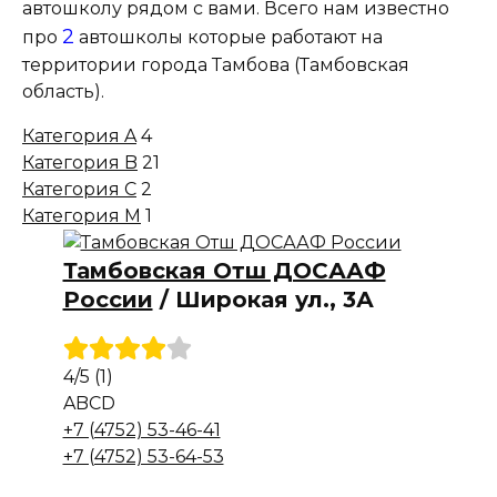
автошколу рядом с вами. Всего нам известно
2
про
автошколы которые работают на
территории города Тамбова (Тамбовская
область).
Категория A
4
Категория B
21
Категория C
2
Категория M
1
Тамбовская Отш ДОСААФ
России
/
Широкая ул., 3А
4
/5
(1)
A
B
C
D
+7 (4752) 53-46-41
+7 (4752) 53-64-53