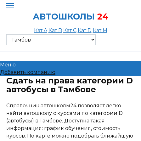
Skip
to
АВТОШКОЛЫ
24
content
Кат A
Кат B
Кат C
Кат D
Кат M
Меню
Добавить компанию
Сдать на права категории D
автобусы в Тамбове
Справочник автошколы24 позволяет легко
найти автошколу с курсами по категории D
(автобусы) в Тамбове. Доступна такая
информация: график обучения, стоимость
курсов. По карте можно подобрать ближайшую