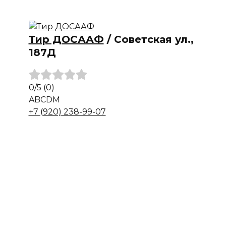
Тир ДОСААФ
/
Советская ул.,
187Д
0
/5
(0)
A
B
C
D
M
+7 (920) 238-99-07