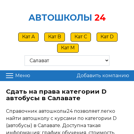
Skip
to
АВТОШКОЛЫ
24
content
Кат A
Кат B
Кат C
Кат D
Кат M
Меню
Добавить компанию
Сдать на права категории D
автобусы в Салавате
Справочник автошколы24 позволяет легко
найти автошколу с курсами по категории D
(автобусы) в Салавате. Доступна такая
информация: график обучения, стоимость