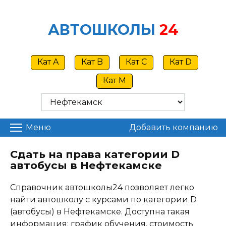
Skip
to
АВТОШКОЛЫ
24
content
Кат A
Кат B
Кат C
Кат D
Кат M
Меню
Добавить компанию
Сдать на права категории D
автобусы в Нефтекамске
Справочник автошколы24 позволяет легко
найти автошколу с курсами по категории D
(автобусы) в Нефтекамске. Доступна такая
информация: график обучения, стоимость