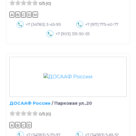
0
/5
(0)
A
B
C
D
M
+7 (34783) 3-45-95
+7 (917) 775-40-77
+7 (903) 351-50-55
ДОСААФ России
/
Парковая ул.,20
0
/5
(0)
A
B
C
D
+7 (34783) 5-75-97
+7 (34783) 5-81-52