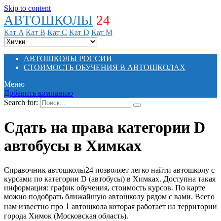
Skip to content
АВТОШКОЛЫ
24
Кат A
Кат B
Кат C
Кат D
Кат M
АВТОШКОЛЫ РОССИИ
СТОИМОСТЬ ОБУЧЕНИЯ В АВТОШКОЛАХ
Меню
Добавить компанию
Search for:
Сдать на права категории D
автобусы в Химках
Справочник автошколы24 позволяет легко найти автошколу с
курсами по категории D (автобусы) в Химках. Доступна такая
информация: график обучения, стоимость курсов. По карте
можно подобрать ближайшую автошколу рядом с вами. Всего
1
нам известно про
автошкола которая работает на территории
города Химок (Московская область).