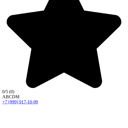
0
/5
(0)
A
B
C
D
M
+7 (999) 917-10-99