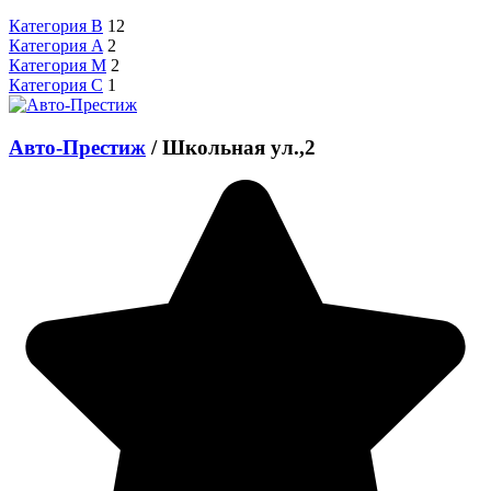
Категория B
12
Категория A
2
Категория M
2
Категория C
1
Авто-Престиж
/
Школьная ул.,2