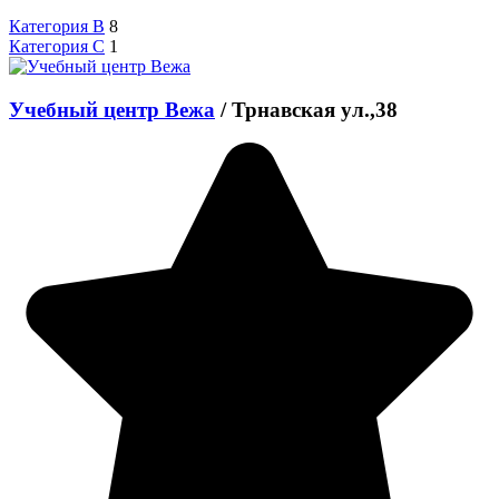
Категория B
8
Категория C
1
Учебный центр Вежа
/
Трнавская ул.,38