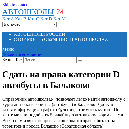
Skip to content
АВТОШКОЛЫ
24
Кат A
Кат B
Кат C
Кат D
Кат M
АВТОШКОЛЫ РОССИИ
СТОИМОСТЬ ОБУЧЕНИЯ В АВТОШКОЛАХ
Меню
Добавить компанию
Search for:
Сдать на права категории D
автобусы в Балаково
Справочник автошколы24 позволяет легко найти автошколу с
курсами по категории D (автобусы) в Балаково. Доступна
такая информация: график обучения, стоимость курсов. По
карте можно подобрать ближайшую автошколу рядом с вами.
1
Всего нам известно про
автошкола которая работает на
территории города Балаково (Саратовская область).