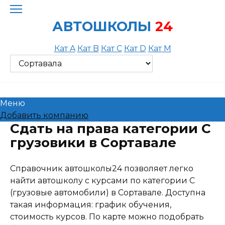
Skip
to
АВТОШКОЛЫ
24
content
Кат A
Кат B
Кат C
Кат D
Кат M
Меню
Добавить компанию
Сдать на права категории C
грузовики в Сортавале
Справочник автошколы24 позволяет легко
найти автошколу с курсами по категории C
(грузовые автомобили) в Сортавале. Доступна
такая информация: график обучения,
стоимость курсов. По карте можно подобрать