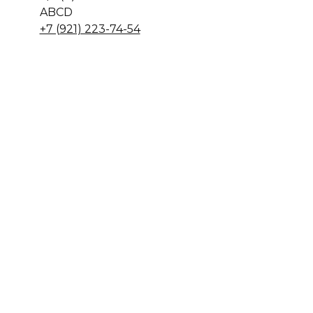
A
B
C
D
+7 (921) 223-74-54