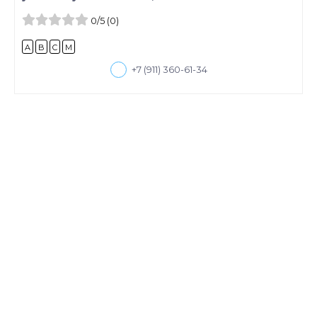
0
/5
(0)
A
B
C
M
+7 (911) 360-61-34