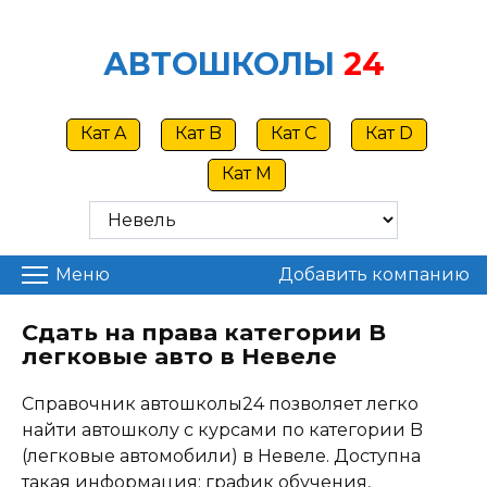
Skip
to
АВТОШКОЛЫ
24
content
Кат A
Кат B
Кат C
Кат D
Кат M
Меню
Добавить компанию
Сдать на права категории B
легковые авто в Невеле
Справочник автошколы24 позволяет легко
найти автошколу с курсами по категории B
(легковые автомобили) в Невеле. Доступна
такая информация: график обучения,