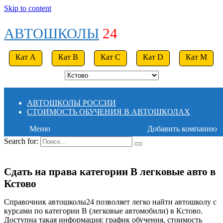
Skip to content
АВТОШКОЛЫ
24
Кат A
Кат B
Кат C
Кат D
Кат M
АВТОШКОЛЫ РОССИИ
СТОИМОСТЬ ОБУЧЕНИЯ В АВТОШКОЛАХ
Меню
Добавить компанию
Search for:
Сдать на права категории B легковые авто в
Кстово
Справочник автошколы24 позволяет легко найти автошколу с
курсами по категории B (легковые автомобили) в Кстово.
Доступна такая информация: график обучения, стоимость