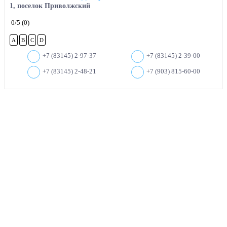
1, поселок Приволжский
0
/5
(0)
A
B
C
D
+7 (83145) 2-97-37
+7 (83145) 2-39-00
+7 (83145) 2-48-21
+7 (903) 815-60-00