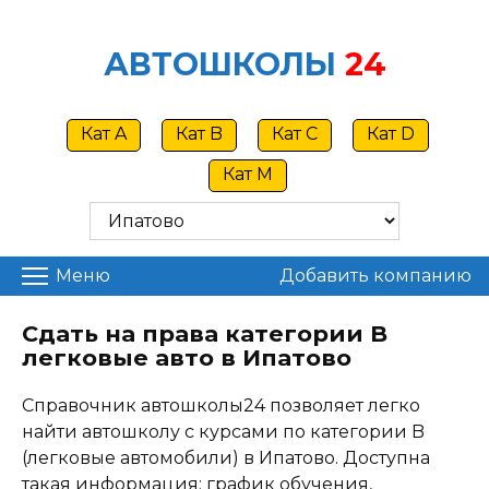
Skip
to
АВТОШКОЛЫ
24
content
Кат A
Кат B
Кат C
Кат D
Кат M
Меню
Добавить компанию
Сдать на права категории B
легковые авто в Ипатово
Справочник автошколы24 позволяет легко
найти автошколу с курсами по категории B
(легковые автомобили) в Ипатово. Доступна
такая информация: график обучения,