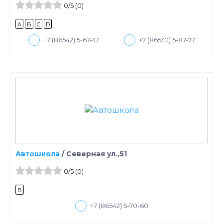
0
/5
(0)
A
B
C
D
+7 (86542) 5-67-47
+7 (86542) 5-87-77
Автошкола
/
Северная ул.,51
0
/5
(0)
B
+7 (86542) 5-70-60