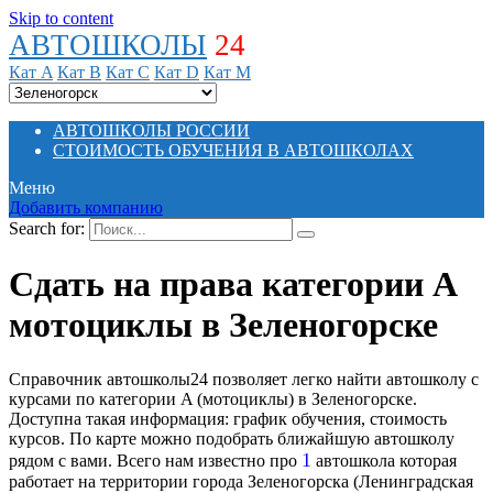
Skip to content
АВТОШКОЛЫ
24
Кат A
Кат B
Кат C
Кат D
Кат M
АВТОШКОЛЫ РОССИИ
СТОИМОСТЬ ОБУЧЕНИЯ В АВТОШКОЛАХ
Меню
Добавить компанию
Search for:
Сдать на права категории A
мотоциклы в Зеленогорске
Справочник автошколы24 позволяет легко найти автошколу с
курсами по категории A (мотоциклы) в Зеленогорске.
Доступна такая информация: график обучения, стоимость
курсов. По карте можно подобрать ближайшую автошколу
1
рядом с вами. Всего нам известно про
автошкола которая
работает на территории города Зеленогорска (Ленинградская