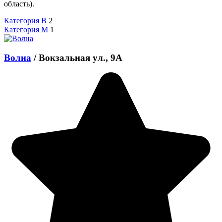
область).
Категория B
2
Категория M
1
Волна
/
Вокзальная ул., 9А