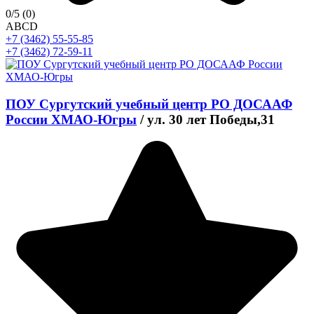
0
/5
(0)
A
B
C
D
+7 (3462) 55-55-85
+7 (3462) 72-59-11
ПОУ Сургутский учебный центр РО ДОСААФ
России ХМАО-Югры
/
ул. 30 лет Победы,31