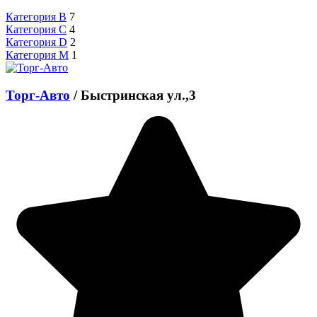
Категория B
7
Категория C
4
Категория D
2
Категория M
1
Торг-Авто
/
Быстринская ул.,3