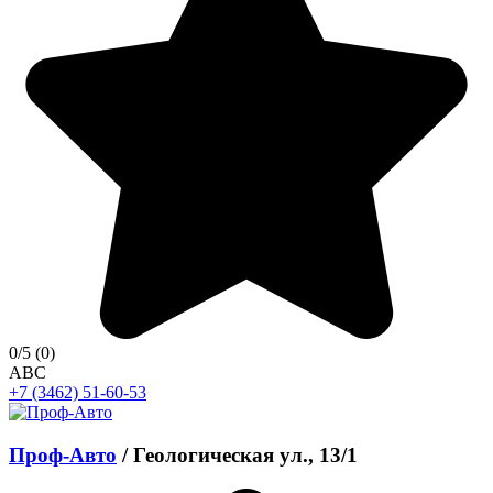
0
/5
(0)
A
B
C
+7 (3462) 51-60-53
Проф-Авто
/
Геологическая ул., 13/1