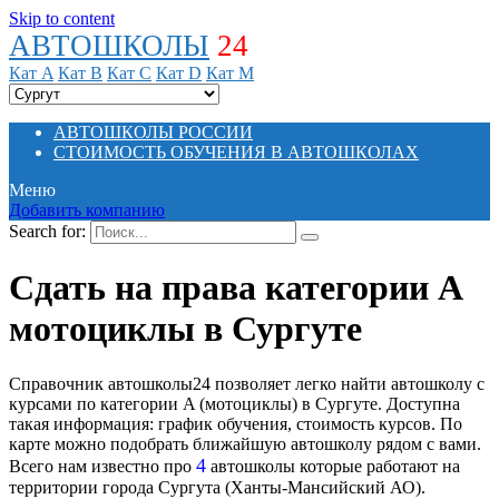
Skip to content
АВТОШКОЛЫ
24
Кат A
Кат B
Кат C
Кат D
Кат M
АВТОШКОЛЫ РОССИИ
СТОИМОСТЬ ОБУЧЕНИЯ В АВТОШКОЛАХ
Меню
Добавить компанию
Search for:
Сдать на права категории A
мотоциклы в Сургуте
Справочник автошколы24 позволяет легко найти автошколу с
курсами по категории A (мотоциклы) в Сургуте. Доступна
такая информация: график обучения, стоимость курсов. По
карте можно подобрать ближайшую автошколу рядом с вами.
4
Всего нам известно про
автошколы которые работают на
территории города Сургута (Ханты-Мансийский АО).