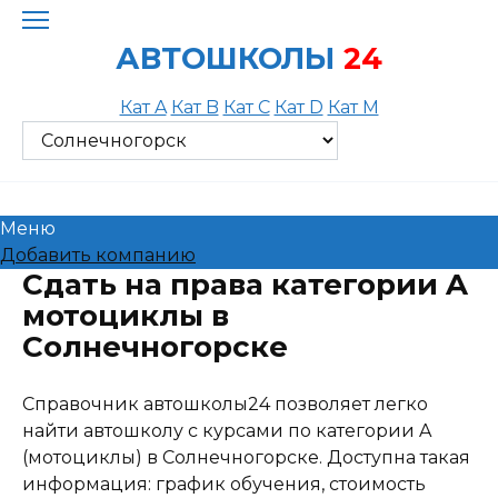
Skip
to
АВТОШКОЛЫ
24
content
Кат A
Кат B
Кат C
Кат D
Кат M
Меню
Добавить компанию
Сдать на права категории A
мотоциклы в
Солнечногорске
Справочник автошколы24 позволяет легко
найти автошколу с курсами по категории A
(мотоциклы) в Солнечногорске. Доступна такая
информация: график обучения, стоимость