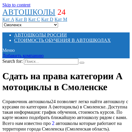
Skip to content
АВТОШКОЛЫ
24
Кат A
Кат B
Кат C
Кат D
Кат M
АВТОШКОЛЫ РОССИИ
СТОИМОСТЬ ОБУЧЕНИЯ В АВТОШКОЛАХ
Меню
Добавить компанию
Search for:
Сдать на права категории A
мотоциклы в Смоленске
Справочник автошколы24 позволяет легко найти автошколу с
курсами по категории A (мотоциклы) в Смоленске. Доступна
такая информация: график обучения, стоимость курсов. По
карте можно подобрать ближайшую автошколу рядом с вами.
2
Всего нам известно про
автошколы которые работают на
территории города Смоленска (Смоленская область).