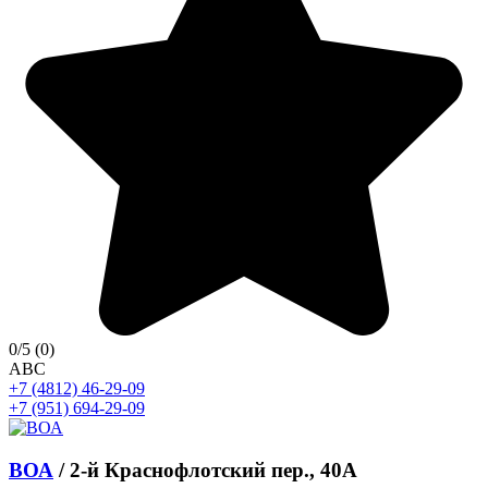
0
/5
(0)
A
B
C
+7 (4812) 46-29-09
+7 (951) 694-29-09
ВОА
/
2-й Краснофлотский пер., 40А