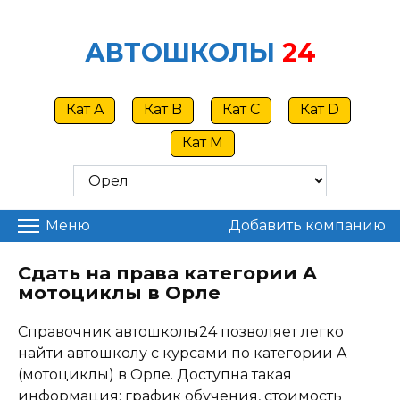
Skip
to
АВТОШКОЛЫ
24
content
Кат A
Кат B
Кат C
Кат D
Кат M
Меню
Добавить компанию
Сдать на права категории A
мотоциклы в Орле
Справочник автошколы24 позволяет легко
найти автошколу с курсами по категории A
(мотоциклы) в Орле. Доступна такая
информация: график обучения, стоимость