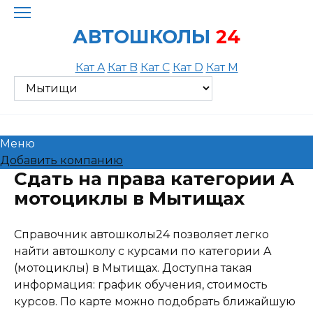
Skip
to
АВТОШКОЛЫ
24
content
Кат A
Кат B
Кат C
Кат D
Кат M
Меню
Добавить компанию
Сдать на права категории A
мотоциклы в Мытищах
Справочник автошколы24 позволяет легко
найти автошколу с курсами по категории A
(мотоциклы) в Мытищах. Доступна такая
информация: график обучения, стоимость
курсов. По карте можно подобрать ближайшую