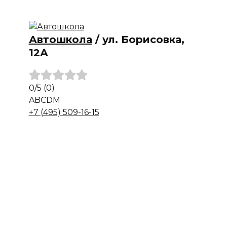
Автошкола
/
ул. Борисовка,
12А
0
/5
(0)
A
B
C
D
M
+7 (495) 509-16-15