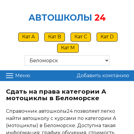
Skip
to
АВТОШКОЛЫ
24
content
Кат A
Кат B
Кат C
Кат D
Кат M
Меню
Добавить компанию
Сдать на права категории A
мотоциклы в Беломорске
Справочник автошколы24 позволяет легко
найти автошколу с курсами по категории A
(мотоциклы) в Беломорске. Доступна такая
информация: график обучения, стоимость