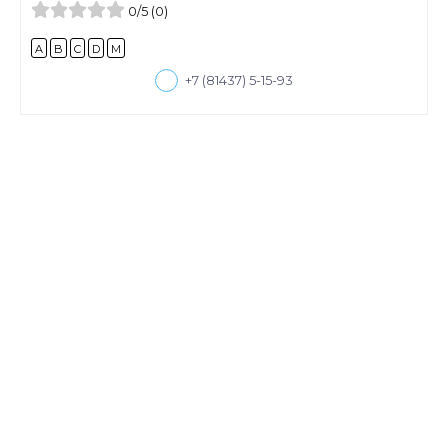
0
/5
(0)
A
B
C
D
M
+7 (81437) 5-15-93