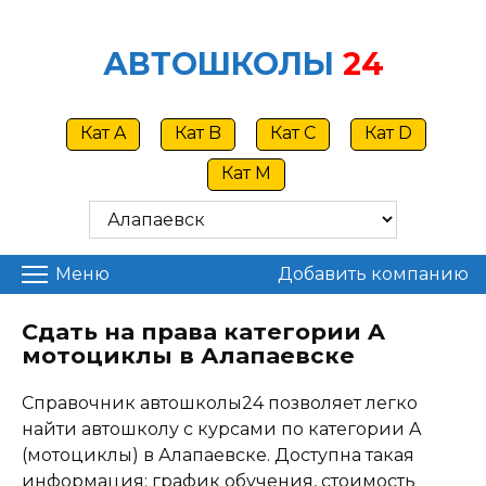
Skip
to
АВТОШКОЛЫ
24
content
Кат A
Кат B
Кат C
Кат D
Кат M
Меню
Добавить компанию
Сдать на права категории A
мотоциклы в Алапаевске
Справочник автошколы24 позволяет легко
найти автошколу с курсами по категории A
(мотоциклы) в Алапаевске. Доступна такая
информация: график обучения, стоимость