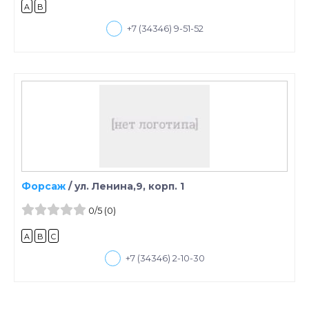
A
B
+7 (34346) 9-51-52
Форсаж
/
ул. Ленина,9, корп. 1
0
/5
(0)
A
B
C
+7 (34346) 2-10-30