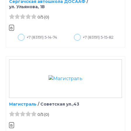
Сергачская автошкола ДОСААФ
/
ул. Ульянова, 1В
0
/5
(0)
B
+7 (83191) 5-14-74
+7 (83191) 5-15-82
Магистраль
/
Советская ул.,43
0
/5
(0)
B