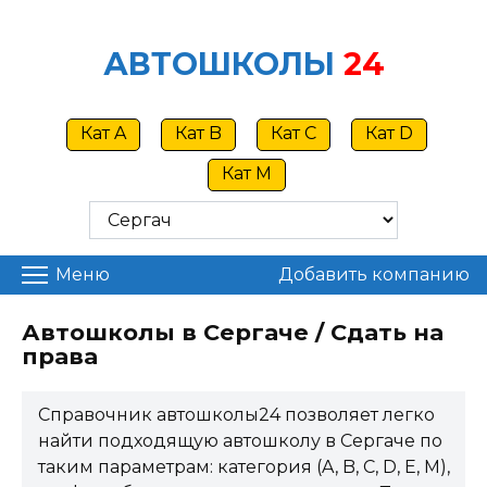
Skip
to
АВТОШКОЛЫ
24
content
Кат A
Кат B
Кат C
Кат D
Кат M
Меню
Добавить компанию
Автошколы в Сергаче / Сдать на
права
Справочник автошколы24 позволяет легко
найти подходящую автошколу в Сергаче по
таким параметрам: категория (A, B, C, D, E, M),