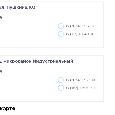
ул. Пушкина,103
1)
+7 (38343) 3-55-11
+7 (913) 919-40-90
А, микрорайон Индустриальный
1)
+7 (38343) 3-73-00
+7 (962) 835-61-50
 карте