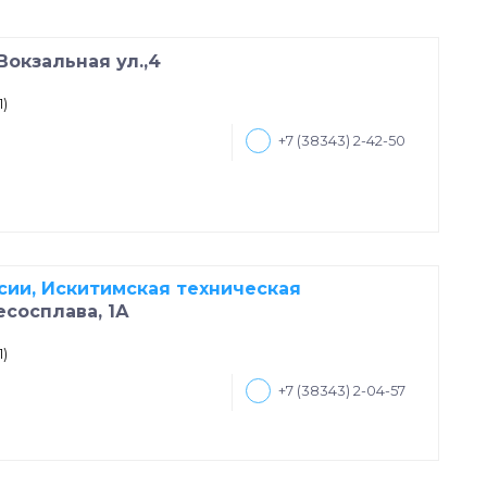
Вокзальная ул.,4
1)
+7 (38343) 2-42-50
ии, Искитимская техническая
есосплава, 1А
1)
+7 (38343) 2-04-57