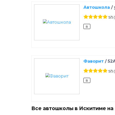
Автошкола
/
5
/5
(
B
Фаворит
/
52
5
/5
(
B
Все автошколы в Искитиме на