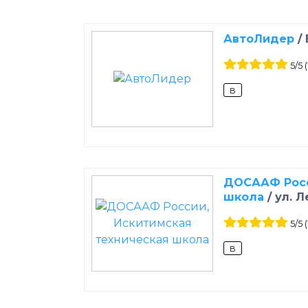
АвтоЛидер
/
5
/5
(
B
ДОСААФ Росс
школа
/
ул. Л
5
/5
(
B