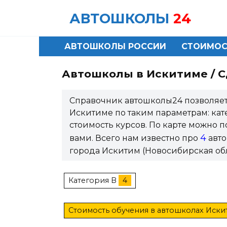
Skip
АВТОШКОЛЫ
24
to
content
АВТОШКОЛЫ РОССИИ
СТОИМОС
Автошколы в Искитиме / С
Справочник автошколы24 позволяет
Искитиме по таким параметрам: катего
стоимость курсов. По карте можно
4
вами. Всего нам известно про
авто
города Искитим (Новосибирская обл
Категория B
4
Стоимость обучения в автошколах Иски