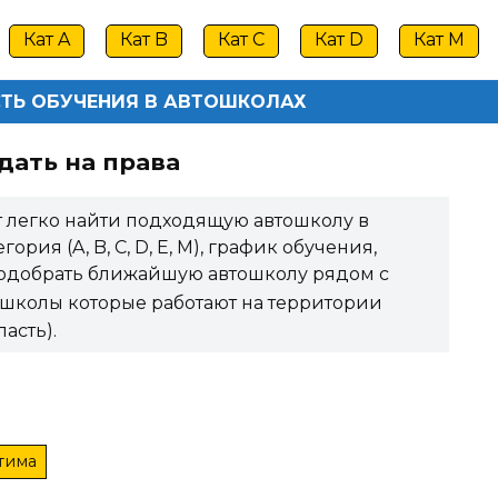
Кат A
Кат B
Кат C
Кат D
Кат M
ТЬ ОБУЧЕНИЯ В АВТОШКОЛАХ
дать на права
 легко найти подходящую автошколу в
рия (A, B, C, D, E, M), график обучения,
 подобрать ближайшую автошколу рядом с
школы которые работают на территории
асть).
тима