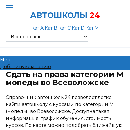
Skip
to
АВТОШКОЛЫ
24
content
Кат A
Кат B
Кат C
Кат D
Кат M
Меню
Добавить компанию
Сдать на права категории M
мопеды во Всеволожске
Справочник автошколы24 позволяет легко
найти автошколу с курсами по категории M
(мопеды) во Всеволожске. Доступна такая
информация: график обучения, стоимость
курсов. По карте можно подобрать ближайшую