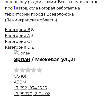
автошколу рядом с вами. Всего нам известно
1
про
автошкола которая работает на
территории города Всеволожска
(Ленинградская область).
Категория B
8
Категория A
3
Категория C
1
Категория D
2
Эрлан
/
Межевая ул.,21
0
/5
(0)
A
B
D
M
+7 (812) 974-15-15
+7 (81370) 2-04-06