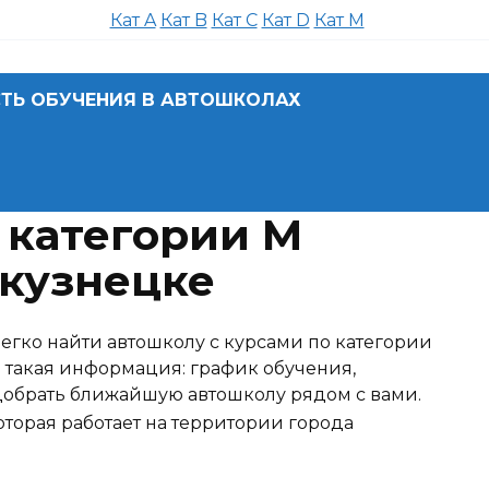
Кат A
Кат B
Кат C
Кат D
Кат M
ТЬ ОБУЧЕНИЯ В АВТОШКОЛАХ
 категории M
кузнецке
егко найти автошколу с курсами по категории
 такая информация: график обучения,
одобрать ближайшую автошколу рядом с вами.
торая работает на территории города