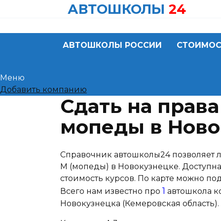
Skip
АВТОШКОЛЫ
24
to
content
АВТОШКОЛЫ РОССИИ
СТОИМОС
Меню
Добавить компанию
Сдать на права
мопеды в Ново
Справочник автошколы24 позволяет л
M (мопеды) в Новокузнецке. Доступна
стоимость курсов. По карте можно п
1
Всего нам известно про
автошкола ко
Новокузнецка (Кемеровская область).