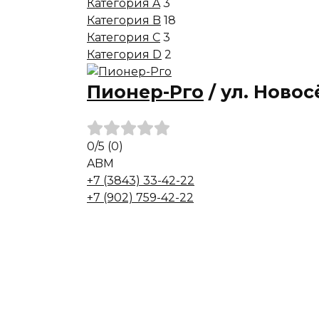
Категория A
3
Категория B
18
Категория C
3
Категория D
2
Пионер-Рго
/
ул. Новосё
0
/5
(0)
A
B
M
+7 (3843) 33-42-22
+7 (902) 759-42-22