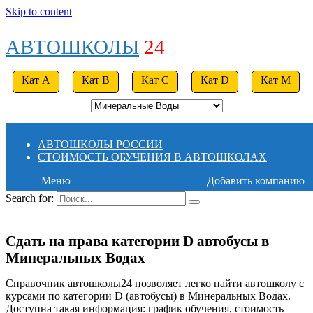
Skip to content
АВТОШКОЛЫ
24
Кат A
Кат B
Кат C
Кат D
Кат M
АВТОШКОЛЫ РОССИИ
СТОИМОСТЬ ОБУЧЕНИЯ В АВТОШКОЛАХ
Меню
Добавить компанию
Search for:
Сдать на права категории D автобусы в
Минеральных Водах
Справочник автошколы24 позволяет легко найти автошколу с
курсами по категории D (автобусы) в Минеральных Водах.
Доступна такая информация: график обучения, стоимость