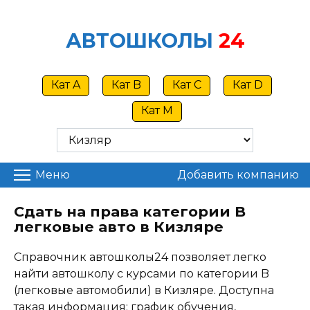
Skip
to
АВТОШКОЛЫ
24
content
Кат A
Кат B
Кат C
Кат D
Кат M
Меню
Добавить компанию
Сдать на права категории B
легковые авто в Кизляре
Справочник автошколы24 позволяет легко
найти автошколу с курсами по категории B
(легковые автомобили) в Кизляре. Доступна
такая информация: график обучения,