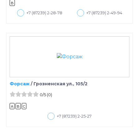
B
+7 (87239) 2-28-78
+7 (87239) 2-49-94
Форсаж
/
Грозненская ул., 105/2
0
/5
(0)
A
B
C
+7 (87239) 2-25-27