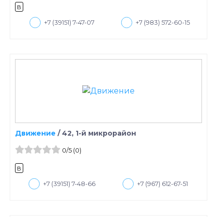
B
+7 (39151) 7-47-07
+7 (983) 572-60-15
Движение
/
42, 1-й микрорайон
0
/5
(0)
B
+7 (39151) 7-48-66
+7 (967) 612-67-51