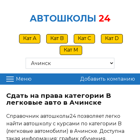
Skip
to
АВТОШКОЛЫ
24
content
Кат A
Кат B
Кат C
Кат D
Кат M
Меню
Добавить компанию
Сдать на права категории B
легковые авто в Ачинске
Справочник автошколы24 позволяет легко
найти автошколу с курсами по категории B
(легковые автомобили) в Ачинске. Доступна
такая информация: график обучения,