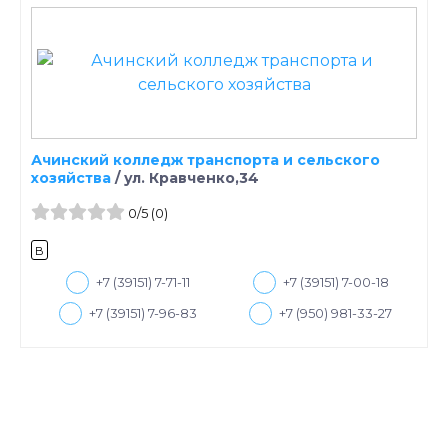
Ачинский колледж транспорта и сельского
хозяйства
/
ул. Кравченко,34
0
/5
(0)
B
+7 (39151) 7-71-11
+7 (39151) 7-00-18
+7 (39151) 7-96-83
+7 (950) 981-33-27