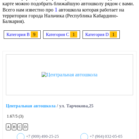
карте можно подобрать ближайшую автошколу рядом с вами.
1
Всего нам известно про
автошкола которая работает на
территории города Нальчика (Республика Кабардино-
Балкария).
Категория B
9
Категория C
1
Категория D
1
Центральная автошкола
/
ул. Тарчокова,25
1.67
/5
(3)
A
B
C
D
+7 (909) 490-25-25
+7 (964) 032-05-05