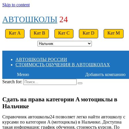
Skip to content
АВТОШКОЛЫ
24
Кат A
Кат B
Кат C
Кат D
Кат M
АВТОШКОЛЫ РОССИИ
СТОИМОСТЬ ОБУЧЕНИЯ В АВТОШКОЛАХ
Меню
Добавить компанию
Search for:
Сдать на права категории A мотоциклы в
Нальчике
Справочник автошколы24 позволяет легко найти автошколу с
курсами по категории A (мотоциклы) в Нальчике. Доступна
такая информация: график обучения, стоимость курсов. По