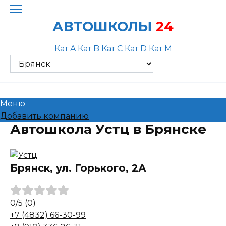
Skip
to
АВТОШКОЛЫ
24
content
Кат A
Кат B
Кат C
Кат D
Кат M
Меню
Добавить компанию
Автошкола Устц в Брянске
Брянск, ул. Горького, 2А
0
/5
(0)
+7 (4832) 66-30-99