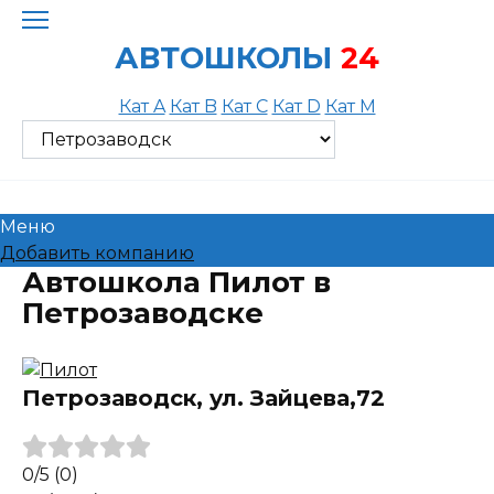
Skip
to
АВТОШКОЛЫ
24
content
Кат A
Кат B
Кат C
Кат D
Кат M
Меню
Добавить компанию
Автошкола Пилот в
Петрозаводске
Петрозаводск, ул. Зайцева,72
0
/5
(0)