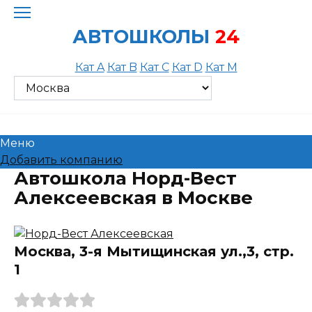
Skip
to
АВТОШКОЛЫ
24
content
Кат A
Кат B
Кат C
Кат D
Кат M
Меню
Добавить компанию
Автошкола Норд-Вест
Алексеевская в Москве
Москва, 3-я Мытищинская ул.,3, стр.
1