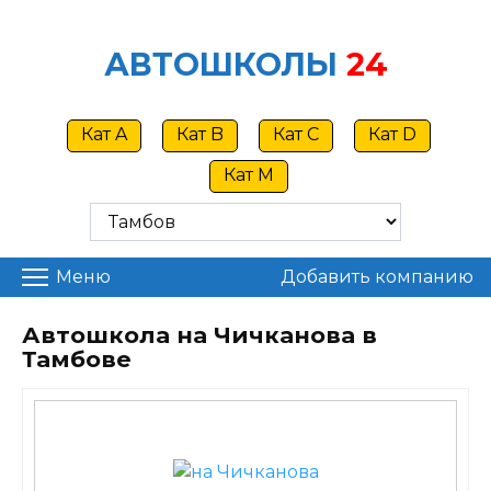
Skip
to
АВТОШКОЛЫ
24
content
Кат A
Кат B
Кат C
Кат D
Кат M
Меню
Добавить компанию
Автошкола на Чичканова в
Тамбове