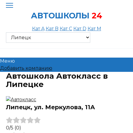
Skip
to
АВТОШКОЛЫ
24
content
Кат A
Кат B
Кат C
Кат D
Кат M
Меню
Добавить компанию
Автошкола Автокласс в
Липецке
Липецк, ул. Меркулова, 11А
0
/5
(0)