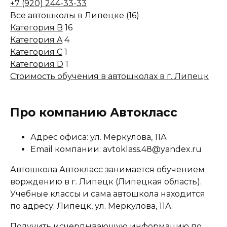
+7 (920) 244-33-33
Все автошколы в Липецке (16)
Категория B
16
Категория A
4
Категория C
1
Категория D
1
Стоимость обучения в автошколах в г. Липецк
Про компанию Автокласс
Адрес офиса: ул. Меркулова, 11А
Email компании: avtoklass.48@yandex.ru
Автошкола Автокласс занимается обучением
ворждению в г. Липецк (Липецкая область).
Учебные классы и сама автошкола находится
по адресу: Липецк, ул. Меркулова, 11А.
Получить исчерпывающую информацию по